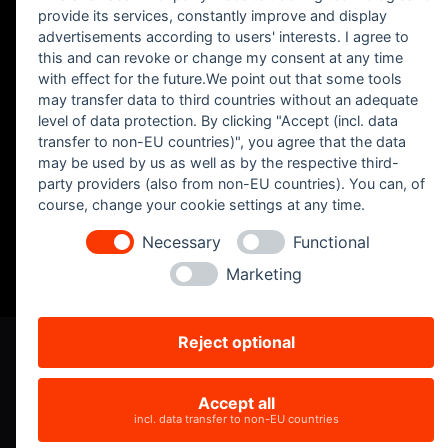
provide its services, constantly improve and display
advertisements according to users' interests. I agree to
this and can revoke or change my consent at any time
with effect for the future.We point out that some tools
may transfer data to third countries without an adequate
level of data protection. By clicking "Accept (incl. data
transfer to non-EU countries)", you agree that the data
may be used by us as well as by the respective third-
party providers (also from non-EU countries). You can, of
course, change your cookie settings at any time.
Aviso Legal
|
Privacidad
|
Contacto
Necessary
Functional
Marketing
Reject optional
Accept all
incl. data transfer to non-EU countries